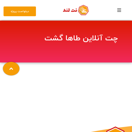
درخواست پروژه
چت آنلاین طاها گشت